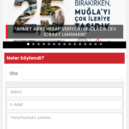
“AHMET ARAS HESAP VERİYOR! MUĞLA’DA DEV
İCRAAT LANSMANI”
Neler Söylendi?
Site