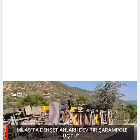
“MİLAS’TA DEHŞET ANLARI! DEV TIR ŞARAMPOLE
UÇTU”