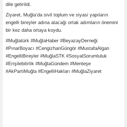
dile getirildi.
Ziyaret, Muğla’da sivil toplum ve siyasi yapıların
engelli bireyler adına atacağı ortak adımların önemini
bir kez daha ortaya koydu.
#Muğlatürk #MuğlaHaber #BeyazayDerneği
#PınarBoyacı #CengizhanGüngör #MustafaAlgan
#EngelliBireyler #MuğlaSTK #SosyalSorumluluk
#Erişilebilirlik #MuğlaGündem #Menteşe
#AkPartiMuğla #EngelliHakları #MuğlaZiyaret