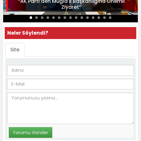
“AK Parti’den Muğla İl Başkanlığına Önemli
Ziyaret”
Neler Söylendi?
Site