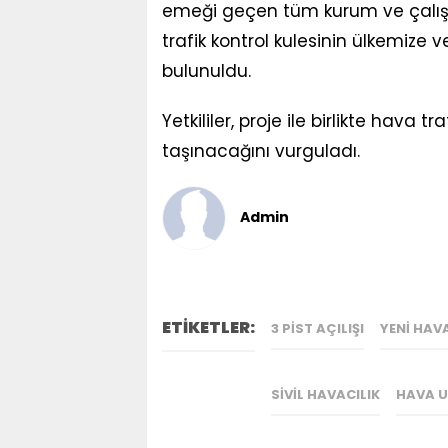
emeği geçen tüm kurum ve çalışan
trafik kontrol kulesinin ülkemize 
bulunuldu.
Yetkililer, proje ile birlikte hava t
taşınacağını vurguladı.
Admin
ETİKETLER:
3 PIST AÇILIŞI
YENI HAV
SIVIL HAVACILIK
HAVA U