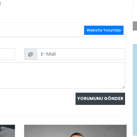
I
Website Yorumları
Email
@