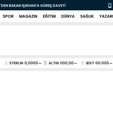
'DEN BAKAN IŞIKHAN'A GÜREŞ DAVETİ
"Bir Sonrak
SPOR
MAGAZİN
EĞİTİM
DÜNYA
SAĞLIK
YAZAR
STERLIN
0,0000
ALTIN
000,00
BİST
00.000