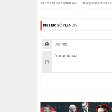
ALTYAPI YATIRIMLARI
ULAŞIM PROJELER
NELER
SÖYLENDİ?
Name
Comment