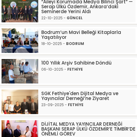
“Aileyi Korumada Medya Bilinci Şart” —
Serap Ülkü Özdemir, Ankara’daki
Seminerde Yerini Aldı
22-10-2025 -
GÜNCEL
Bodrum’un Mavi Belleği Kitaplarla
Yaşatılıyor
18-10-2025 -
BODRUM
100 Yıllık Arşiv Sahibine Döndü
06-10-2025 -
FETHİYE
SGK Fethiye'den Dijital Medya ve
Yayıncılar Derneği’ne Ziyaret
23-09-2025 -
FETHİYE
DİJİTAL MEDYA YAYINCILAR DERNEĞİ
BAŞKANI SERAP ÜLKÜ ÖZDEMİR’E TİMBİR’DE
ÖNEMLİ GÖREV