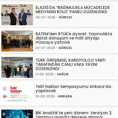
ELAZIĞ'DA “BAĞIMLILIKLA MÜCADELEDE
MEDYANIN ROLÜ” PANELİ DÜZENLENDİ
05-07-2026 -
GÜNCEL
RATEM'den RTÜK'e ziyaret: Yayıncılıkta
dijital dönüşüm ve milli altyapı
masaya yatırıldı
02-07-2026 -
GÜNCEL
TÜRK GİRİŞİMSEL KARDİYOLOJİ VAKFI
TARAFINDAN CANLI VAKA YAYINI
DÜZENLENDİ
11-06-2026 -
SAĞLIK
Telif Hakları Sempozyumu Ankara’da
yapılacak
10-06-2026 -
ANKARA
BİK Analitik’te yeni dönem: Versiyon 2,
Temmuz ayında devreye alınıyor