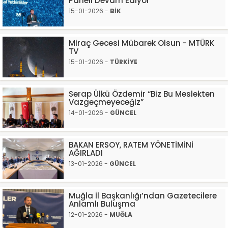
Paneli Devam Ediyor
15-01-2026 -
BİK
Miraç Gecesi Mübarek Olsun - MTÜRK
TV
15-01-2026 -
TÜRKİYE
Serap Ülkü Özdemir “Biz Bu Meslekten
Vazgeçmeyeceğiz”
14-01-2026 -
GÜNCEL
BAKAN ERSOY, RATEM YÖNETİMİNİ
AĞIRLADI
13-01-2026 -
GÜNCEL
Muğla İl Başkanlığı’ndan Gazetecilere
Anlamlı Buluşma
12-01-2026 -
MUĞLA