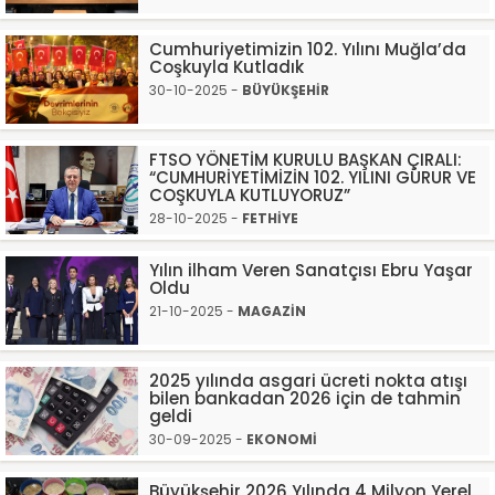
Cumhuriyetimizin 102. Yılını Muğla’da
Coşkuyla Kutladık
30-10-2025 -
BÜYÜKŞEHİR
FTSO YÖNETİM KURULU BAŞKAN ÇIRALI:
“CUMHURİYETİMİZİN 102. YILINI GURUR VE
COŞKUYLA KUTLUYORUZ”
28-10-2025 -
FETHİYE
Yılın ilham Veren Sanatçısı Ebru Yaşar
Oldu
21-10-2025 -
MAGAZİN
2025 yılında asgari ücreti nokta atışı
bilen bankadan 2026 için de tahmin
geldi
30-09-2025 -
EKONOMİ
Büyükşehir 2026 Yılında 4 Milyon Yerel