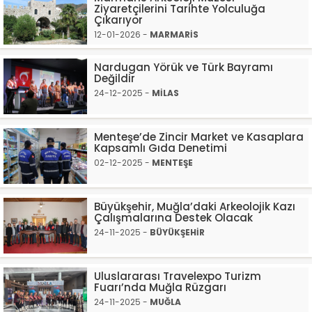
Ziyaretçilerini Tarihte Yolculuğa
Çıkarıyor
12-01-2026 -
MARMARİS
Nardugan Yörük ve Türk Bayramı
Değildir
24-12-2025 -
MİLAS
Menteşe’de Zincir Market ve Kasaplara
Kapsamlı Gıda Denetimi
02-12-2025 -
MENTEŞE
Büyükşehir, Muğla’daki Arkeolojik Kazı
Çalışmalarına Destek Olacak
24-11-2025 -
BÜYÜKŞEHİR
Uluslararası Travelexpo Turizm
Fuarı’nda Muğla Rüzgarı
24-11-2025 -
MUĞLA