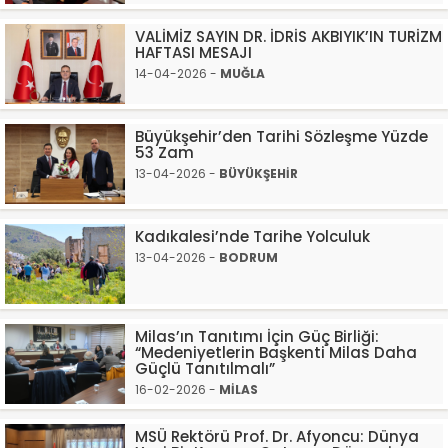
VALİMİZ SAYIN DR. İDRİS AKBIYIK’IN TURİZM
HAFTASI MESAJI
14-04-2026 -
MUĞLA
Büyükşehir’den Tarihi Sözleşme Yüzde
53 Zam
13-04-2026 -
BÜYÜKŞEHİR
Kadıkalesi’nde Tarihe Yolculuk
13-04-2026 -
BODRUM
Milas’ın Tanıtımı İçin Güç Birliği:
“Medeniyetlerin Başkenti Milas Daha
Güçlü Tanıtılmalı”
16-02-2026 -
MİLAS
MSÜ Rektörü Prof. Dr. Afyoncu: Dünya