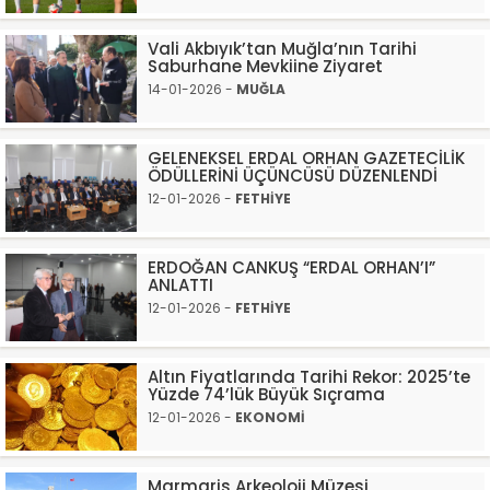
Vali Akbıyık’tan Muğla’nın Tarihi
Saburhane Mevkiine Ziyaret
14-01-2026 -
MUĞLA
GELENEKSEL ERDAL ORHAN GAZETECİLİK
ÖDÜLLERİNİ ÜÇÜNCÜSÜ DÜZENLENDİ
12-01-2026 -
FETHİYE
ERDOĞAN CANKUŞ “ERDAL ORHAN’I”
ANLATTI
12-01-2026 -
FETHİYE
Altın Fiyatlarında Tarihi Rekor: 2025’te
Yüzde 74’lük Büyük Sıçrama
12-01-2026 -
EKONOMİ
Marmaris Arkeoloji Müzesi