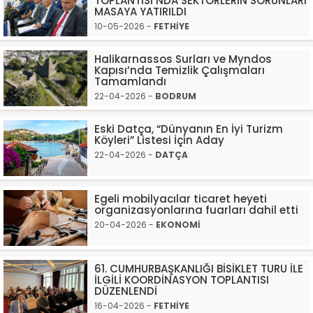
TOPLANTISI’NDA SEKTÖRLERİN SORUNLARI
MASAYA YATIRILDI
10-05-2026 -
FETHİYE
Halikarnassos Surları ve Myndos
Kapısı’nda Temizlik Çalışmaları
Tamamlandı
22-04-2026 -
BODRUM
Eski Datça, “Dünyanın En İyi Turizm
Köyleri” Listesi İçin Aday
22-04-2026 -
DATÇA
Egeli mobilyacılar ticaret heyeti
organizasyonlarına fuarları dahil etti
20-04-2026 -
EKONOMİ
61. CUMHURBAŞKANLIĞI BİSİKLET TURU İLE
İLGİLİ KOORDİNASYON TOPLANTISI
DÜZENLENDİ
16-04-2026 -
FETHİYE