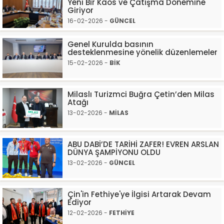
Yeni Bir Kaos ve Çatışma Dönemine
Giriyor
16-02-2026 -
GÜNCEL
Genel Kurulda basının
desteklenmesine yönelik düzenlemeler
15-02-2026 -
BİK
Milaslı Turizmci Buğra Çetin’den Milas
Atağı
13-02-2026 -
MİLAS
ABU DABİ’DE TARİHİ ZAFER! EVREN ARSLAN
DÜNYA ŞAMPİYONU OLDU
13-02-2026 -
GÜNCEL
Çin'in Fethiye'ye İlgisi Artarak Devam
Ediyor
12-02-2026 -
FETHİYE