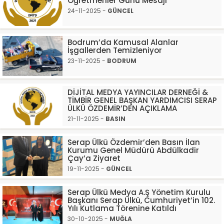
Öğretmenler Günü Mesajı
24-11-2025 -
GÜNCEL
Bodrum’da Kamusal Alanlar
İşgallerden Temizleniyor
23-11-2025 -
BODRUM
DİJİTAL MEDYA YAYINCILAR DERNEĞİ &
TİMBİR GENEL BAŞKAN YARDIMCISI SERAP
ÜLKÜ ÖZDEMİR’DEN AÇIKLAMA
21-11-2025 -
BASIN
Serap Ülkü Özdemir’den Basın İlan
Kurumu Genel Müdürü Abdülkadir
Çay’a Ziyaret
19-11-2025 -
GÜNCEL
Serap Ülkü Medya A.Ş Yönetim Kurulu
Başkanı Serap Ülkü, Cumhuriyet’in 102.
Yılı Kutlama Törenine Katıldı
30-10-2025 -
MUĞLA