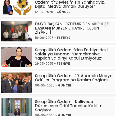
Özdemir: “Devletimizin Yanındayız,
Dijital Medya Dimdik Duruyor”
12-07-2025 -
GÜNCEL
DMYD BAŞKANI ÖZDEMİR’DEN MHP İLÇE
BAŞKANI MUKYEN’E HAYIRLI OLSUN
ZİYARETİ
19-06-2025 -
FETHİYE
Serap Ülkü Özdemir’den Fethiye’deki
Saldırıya Kınama: “Demokrasiye
Yapılan Saldırıyı Kabul Etmiyoruz”
21-05-2025 -
FETHİYE
Serap Ülkü Özdemir 10. Anadolu Medya
Ödülleri Programına Katılım Sağladı
06-05-2025 -
GÜNCEL
Serap Ülkü Özdemir Kulliyede
Düzenlenen Ödül Törenine Katılım
Sağlıyor
06-05-2025 -
GÜNCEL