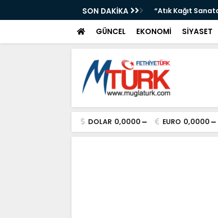
üyor: Marmaris’te El İşi Yolculuğu”
SON DAKİKA
“Terörsüz Türkiye 
GÜNCEL
EKONOMİ
SİYASET
DOLAR
0,0000
EURO
0,0000