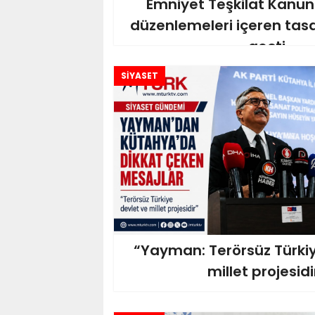
Emniyet Teşkilat Kanunu
düzenlemeleri içeren tas
geçti
SİYASET
“Yayman: Terörsüz Türkiy
millet projesidi