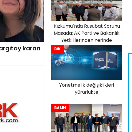
Kızkumu’nda Rusubat Sorunu
Masada: AK Parti ve Bakanlık
Yetkililerinden Yerinde
İnceleme
rgıtay kararı
BİK
Yönetmelik değişiklikleri
yürürlükte
BASIN