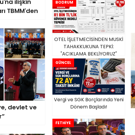
'na ilişkin
BODRUM
arı TBMM'den
OTEL İŞLETMECİSİNDEN MUSKİ
TAHAKKUKUNA TEPKİ:
"AÇIKLAMA BEKLİYORUZ"
GÜNCEL
Vergi ve SGK Borçlarında Yeni
e, devlet ve
Dönem Başladı!
r”
FETHİYE