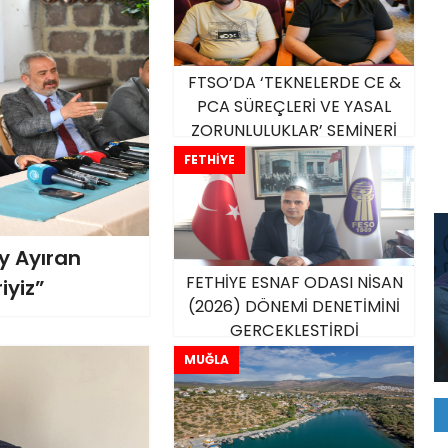
FTSO’DA ‘TEKNELERDE CE &
PCA SÜREÇLERİ VE YASAL
ZORUNLULUKLAR’ SEMİNERİ
DÜZENLENDİ
FETHİYE
y Ayıran
FETHİYE ESNAF ODASI NİSAN
iyiz”
(2026) DÖNEMİ DENETİMİNİ
GERÇEKLEŞTİRDİ
MUĞLA