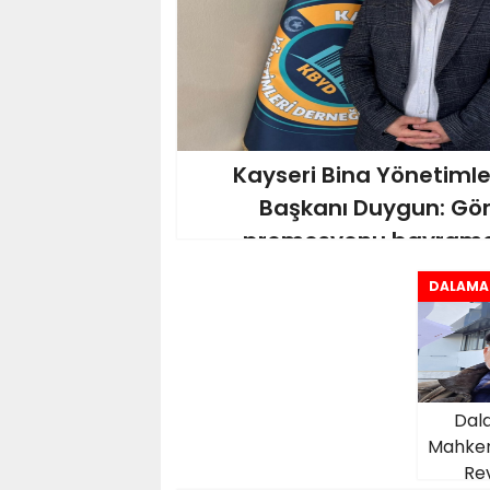
Kayseri Bina Yönetimle
Başkanı Duygun: Gör
promosyonu bayram
vereceğiz
DALAMA
Dala
Mahke
Re