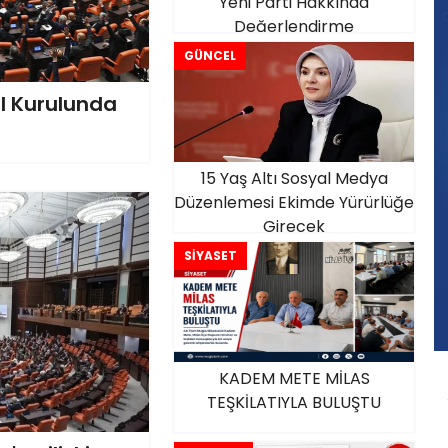
Yeni Parti Hakkında
Değerlendirme
GÜNCEL
l Kurulunda
15 Yaş Altı Sosyal Medya
Düzenlemesi Ekimde Yürürlüğe
Girecek
SİYASET
KADEM METE MİLAS
TEŞKİLATIYLA BULUŞTU