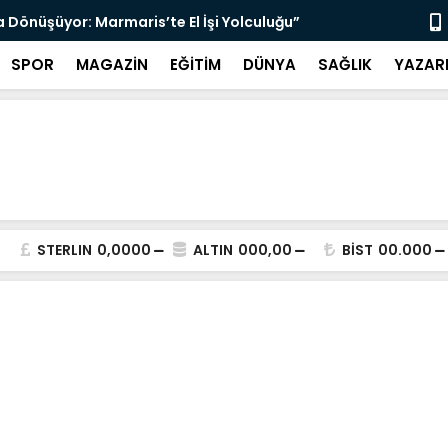
Yasası Yürürlüğe Girdi”
“Bodrum’da 
SPOR
MAGAZİN
EĞİTİM
DÜNYA
SAĞLIK
YAZAR
STERLIN
0,0000
ALTIN
000,00
BİST
00.000