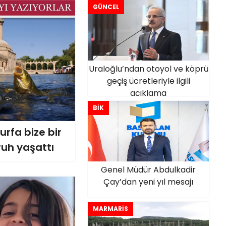
GÜNCEL
Uraloğlu’ndan otoyol ve köprü
geçiş ücretleriyle ilgili
açıklama
BİK
urfa bize bir
ruh yaşattı
Genel Müdür Abdulkadir
Çay’dan yeni yıl mesajı
MARMARİS