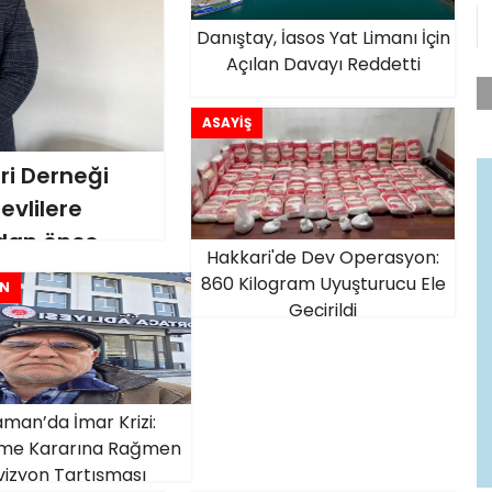
Danıştay, İasos Yat Limanı İçin
Açılan Davayı Reddetti
ASAYİŞ
ri Derneği
evlilere
dan önce
Hakkari'de Dev Operasyon:
860 Kilogram Uyuşturucu Ele
N
Geçirildi
man’da İmar Krizi:
me Kararına Rağmen
vizyon Tartışması