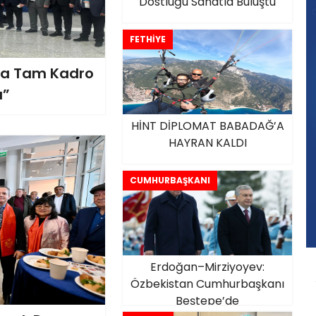
Dostluğu Sanatla Buluştu
FETHİYE
ı’na Tam Kadro
ı”
HİNT DİPLOMAT BABADAĞ’A
HAYRAN KALDI
CUMHURBAŞKANI
Erdoğan–Mirziyoyev:
Özbekistan Cumhurbaşkanı
Beştepe’de