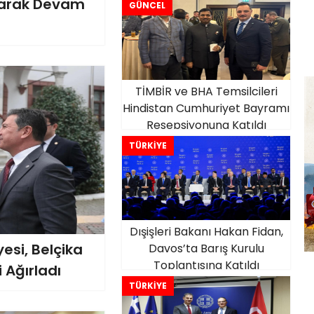
Artarak Devam
GÜNCEL
TİMBİR ve BHA Temsilcileri
Hindistan Cumhuriyet Bayramı
Resepsiyonuna Katıldı
TÜRKİYE
Dışişleri Bakanı Hakan Fidan,
esi, Belçika
Davos’ta Barış Kurulu
Toplantısına Katıldı
i Ağırladı
TÜRKİYE