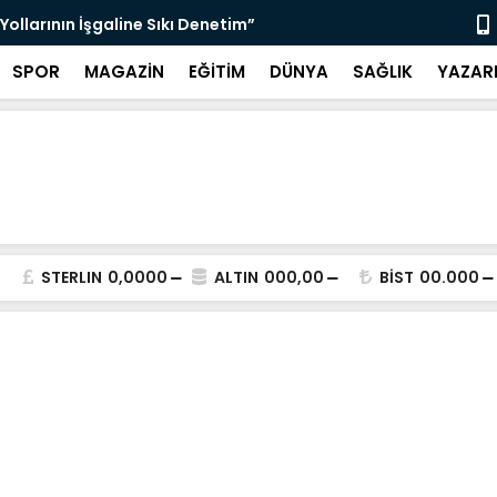
ollarının İşgaline Sıkı Denetim”
BAŞKAN AKD
SPOR
MAGAZİN
EĞİTİM
DÜNYA
SAĞLIK
YAZAR
STERLIN
0,0000
ALTIN
000,00
BİST
00.000