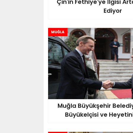
Çin'in Fethiye'ye İlgisi 
Ediyor
MUĞLA
Muğla Büyükşehir Belediy
Büyükelçisi ve Heyetin