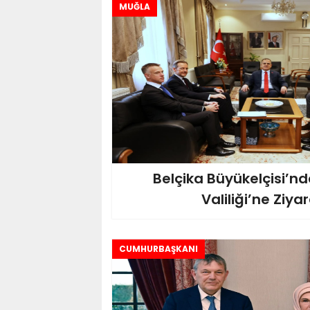
MUĞLA
Belçika Büyükelçisi’n
Valiliği’ne Ziya
CUMHURBAŞKANI