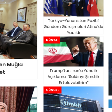
Türkiye–Yunanistan Pozitif
Gündem Görüşmeleri Atina’da
Yapıldı
DÜNYA
den Muğla
Trump’tan İran’a Yönelik
ret
Açıklama: “Saldırıyı Şimdilik
Erteleyebilirim”
GÜNCEL