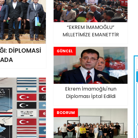
“EKREM İMAMOĞLU”
MİLLETİMİZE EMANETTİR
I: DİPLOMASİ
GÜNCEL
RADA
Ekrem İmamoğlu'nun
Diploması İptal Edildi
BODRUM