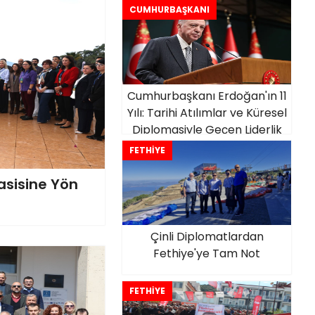
CUMHURBAŞKANI
Cumhurbaşkanı Erdoğan'ın 11
Yılı: Tarihi Atılımlar ve Küresel
Diplomasiyle Geçen Liderlik
FETHİYE
asisine Yön
Çinli Diplomatlardan
Fethiye'ye Tam Not
FETHİYE