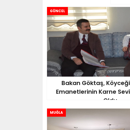
GÜNCEL
Bakan Göktaş, Köyceği
Emanetlerinin Karne Sev
Oldu
MUĞLA