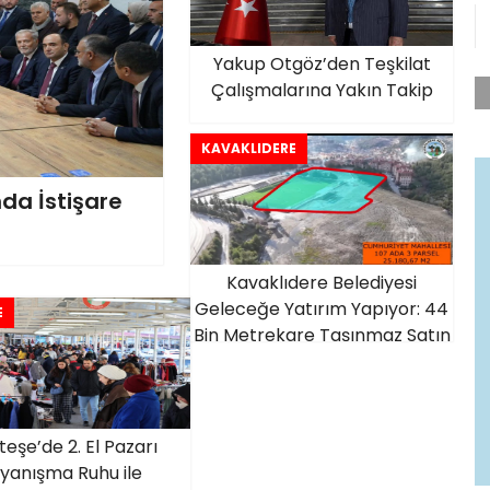
Yakup Otgöz’den Teşkilat
Çalışmalarına Yakın Takip
KAVAKLIDERE
nda İstişare
Kavaklıdere Belediyesi
Geleceğe Yatırım Yapıyor: 44
E
Bin Metrekare Taşınmaz Satın
Alındı
eşe’de 2. El Pazarı
yanışma Ruhu ile