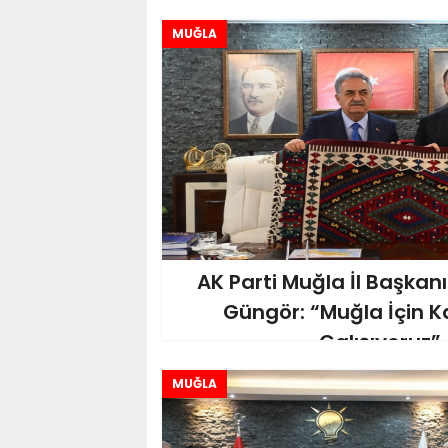
MUĞLA
AK Parti Muğla İl Başkan
Güngör: “Muğla İçin Kar
Çalışıyoruz”
MUĞLA