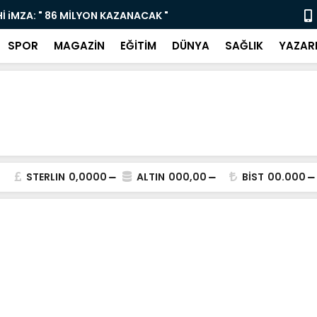
ı Çocukları ve Gençleri Sanatla Buluşturuyor
“Bodrum Dev
SPOR
MAGAZİN
EĞİTİM
DÜNYA
SAĞLIK
YAZAR
STERLIN
0,0000
ALTIN
000,00
BİST
00.000