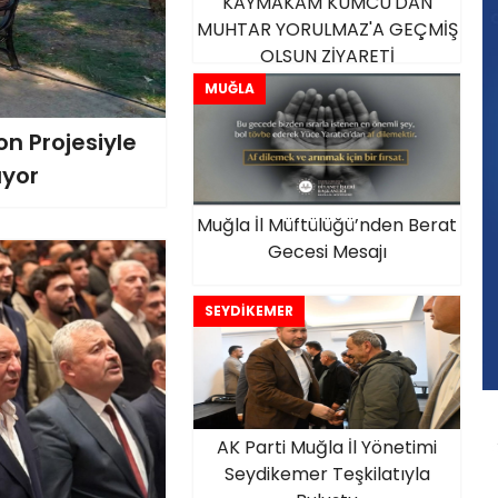
KAYMAKAM KUMCU'DAN
MUHTAR YORULMAZ'A GEÇMİŞ
OLSUN ZİYARETİ
MUĞLA
n Projesiyle
ıyor
Muğla İl Müftülüğü’nden Berat
Gecesi Mesajı
SEYDİKEMER
AK Parti Muğla İl Yönetimi
Seydikemer Teşkilatıyla