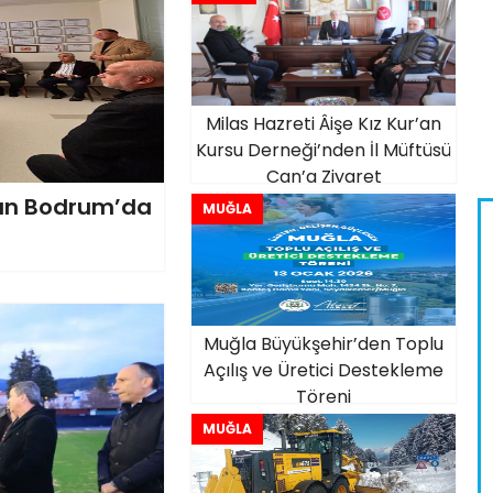
Milas Hazreti Âişe Kız Kur’an
Kursu Derneği’nden İl Müftüsü
Can’a Ziyaret
dan Bodrum’da
MUĞLA
Muğla Büyükşehir’den Toplu
Açılış ve Üretici Destekleme
Töreni
MUĞLA