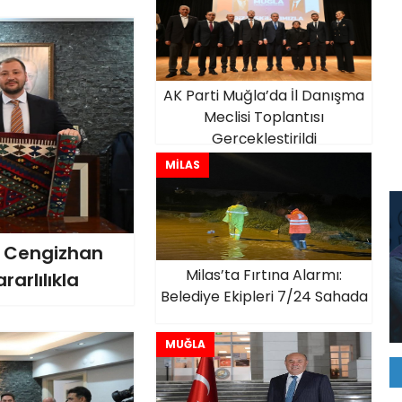
AK Parti Muğla’da İl Danışma
Meclisi Toplantısı
Gerçekleştirildi
MİLAS
ı Cengizhan
Milas’ta Fırtına Alarmı:
arlılıkla
Belediye Ekipleri 7/24 Sahada
MUĞLA