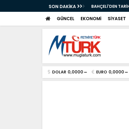
: " 86 MİLYON KAZANACAK "
SON DAKİKA
Yaz Sanat Kurslar
GÜNCEL
EKONOMİ
SİYASET
DOLAR
0,0000
EURO
0,0000