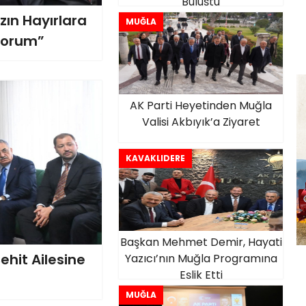
Buluştu
ın Hayırlara
MUĞLA
iyorum”
AK Parti Heyetinden Muğla
Valisi Akbıyık’a Ziyaret
KAVAKLIDERE
Başkan Mehmet Demir, Hayati
ehit Ailesine
Yazıcı’nın Muğla Programına
Eşlik Etti
MUĞLA