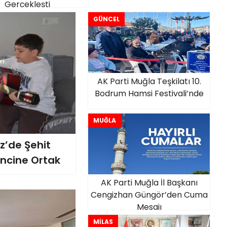
Gerçekleşti
GÜNCEL
AK Parti Muğla Teşkilatı 10.
Bodrum Hamsi Festivali’nde
MUĞLA
z’de Şehit
incine Ortak
AK Parti Muğla İl Başkanı
Cengizhan Güngör’den Cuma
Mesajı
MİLAS