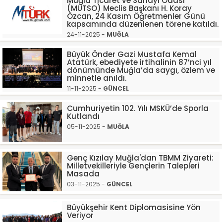
Muğla Ticaret ve Sanayi Odası
(MUTSO) Meclis Başkanı H. Koray
Özcan, 24 Kasım Öğretmenler Günü
kapsamında düzenlenen törene katıldı.
24-11-2025 -
MUĞLA
Büyük Önder Gazi Mustafa Kemal
Atatürk, ebediyete irtihalinin 87’nci yıl
dönümünde Muğla’da saygı, özlem ve
minnetle anıldı.
11-11-2025 -
GÜNCEL
Cumhuriyetin 102. Yılı MSKÜ’de Sporla
Kutlandı
05-11-2025 -
MUĞLA
Genç Kızılay Muğla'dan TBMM Ziyareti:
Milletvekilleriyle Gençlerin Talepleri
Masada
03-11-2025 -
GÜNCEL
Büyükşehir Kent Diplomasisine Yön
Veriyor