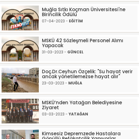
Muğla Sıtkı Koçman Üniversitesi'ne
Birincilik Ödülü
07-04-2023 -
EĞİTİM
MSKÜ 42 Sözleşmeli Personel Alımı
Yapacak
31-03-2023 -
GÜNCEL
Doç.Dr.Ceyhun Özçelik: "Su hayat verir
ancak yönetilemezse hayat alır"
23-03-2023 -
MUĞLA
MSKÜ’nden Yatağan Belediyesine
Ziyaret
03-03-2023 -
YATAĞAN
Kimsesiz Depremzede Hastalara
Gönüllü Refakatçilik Yapıyorlar