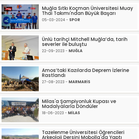
Muğla Sıtkı Koçman Üniversitesi Muay
Thai Takımı'ndan Büyük Başarı
05-03-2024 -
SPOR
Ünlü tarihçi Mitchell Muğla’da, tarih
severler ile buluştu
22-09-2023 -
MUĞLA
Amos’taki Kazılarda Deprem İzlerine
Rastlandı
27-08-2023 -
MARMARİS
Milas'a Şampiyonluk Kupası ve
Madalyalarla Döndüler
18-06-2023 -
MİLAS
Tazelenme Üniversitesi Öğrencileri
Arkeoloji Dersini Mobolla'da Yaptı