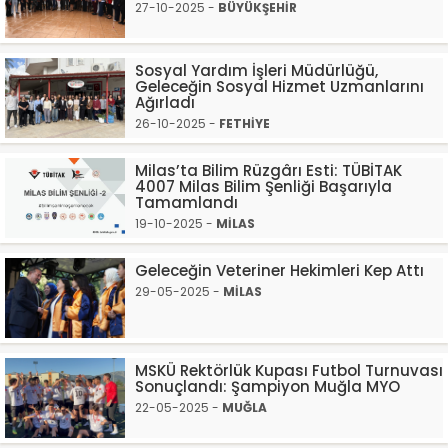
27-10-2025 -
BÜYÜKŞEHİR
Sosyal Yardım İşleri Müdürlüğü,
Geleceğin Sosyal Hizmet Uzmanlarını
Ağırladı
26-10-2025 -
FETHİYE
Milas’ta Bilim Rüzgârı Esti: TÜBİTAK
4007 Milas Bilim Şenliği Başarıyla
Tamamlandı
19-10-2025 -
MİLAS
Geleceğin Veteriner Hekimleri Kep Attı
29-05-2025 -
MİLAS
MSKÜ Rektörlük Kupası Futbol Turnuvası
Sonuçlandı: Şampiyon Muğla MYO
22-05-2025 -
MUĞLA