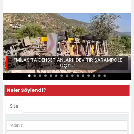
“MİLAS’TA DEHŞET ANLARI! DEV TIR ŞARAMPOLE
UÇTU”
Neler Söylendi?
Site