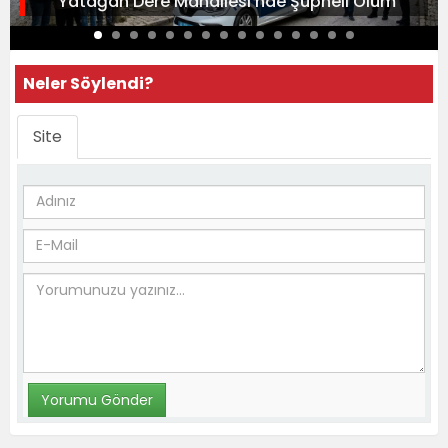
“Yatağan Dere Mahallesi’nde Şüpheli Ölüm”
Neler Söylendi?
Site