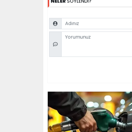
NELER
SÖYLENDİ?
Name
Comment