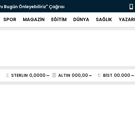
sı
Selahattin Sapmaz'ın Adı Menteşe'de 
SPOR
MAGAZİN
EĞİTİM
DÜNYA
SAĞLIK
YAZAR
STERLIN
0,0000
ALTIN
000,00
BİST
00.000