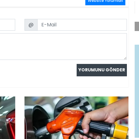
Website Yorumları
Email
@