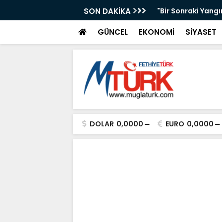
Tİ
"Bir Sonraki Yangını Bugün Önleyebiliriz" Çağrı
SON DAKİKA
GÜNCEL
EKONOMİ
SİYASET
DOLAR
0,0000
EURO
0,0000