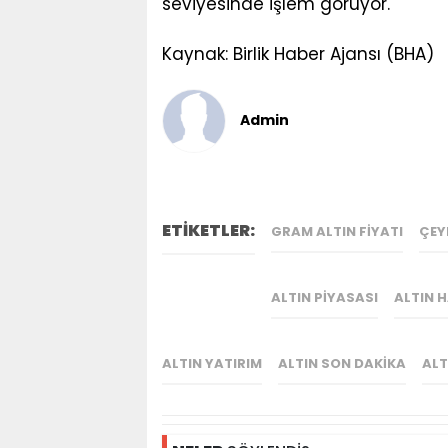
seviyesinde işlem görüyor.
Kaynak: Birlik Haber Ajansı (BHA)
Admin
ETİKETLER:
GRAM ALTIN FIYATI
ÇEY
ALTIN PIYASASI
ALTIN H
ALTIN YATIRIM
ALTIN SON DAKIKA
ALT