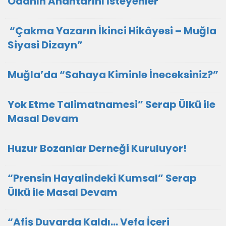
Odanın Anahtarını İsteyenler”
“Çakma Yazarın İkinci Hikâyesi – Muğla
Siyasi Dizayn”
Muğla’da “Sahaya Kiminle İneceksiniz?”
Yok Etme Talimatnamesi” Serap Ülkü ile
Masal Devam
Huzur Bozanlar Derneği Kuruluyor!
“Prensin Hayalindeki Kumsal” Serap
Ülkü ile Masal Devam
“Afiş Duvarda Kaldı… Vefa İçeri