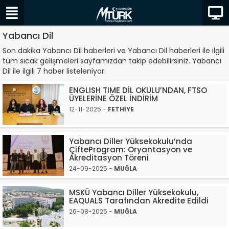
Yabancı Dil
Son dakika Yabancı Dil haberleri ve Yabancı Dil haberleri ile ilgili
tüm sıcak gelişmeleri sayfamızdan takip edebilirsiniz. Yabancı
Dil ile ilgili 7 haber listeleniyor.
ENGLISH TIME DİL OKULU’NDAN, FTSO
ÜYELERİNE ÖZEL İNDİRİM
12-11-2025 -
FETHİYE
Yabancı Diller Yüksekokulu’nda
ÇifteProgram: Oryantasyon ve
Akreditasyon Töreni
24-09-2025 -
MUĞLA
MSKÜ Yabancı Diller Yüksekokulu,
EAQUALS Tarafından Akredite Edildi
26-08-2025 -
MUĞLA