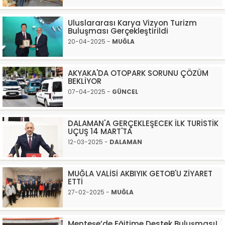
Uluslararası Karya Vizyon Turizm
Buluşması Gerçekleştirildi
20-04-2025 -
MUĞLA
AKYAKA'DA OTOPARK SORUNU ÇÖZÜM
BEKLİYOR
07-04-2025 -
GÜNCEL
DALAMAN'A GERÇEKLEŞECEK İLK TURİSTİK
UÇUŞ 14 MART'TA
12-03-2025 -
DALAMAN
MUĞLA VALİSİ AKBIYIK GETOB'U ZİYARET
ETTİ
27-02-2025 -
MUĞLA
Menteşe’de Eğitime Destek Buluşması!