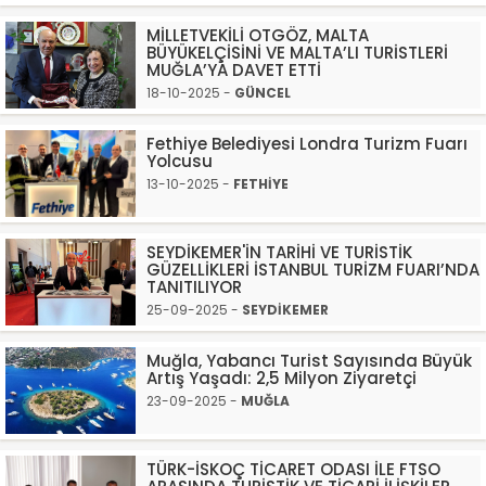
MİLLETVEKİLİ OTGÖZ, MALTA
BÜYÜKELÇİSİNİ VE MALTA’LI TURİSTLERİ
MUĞLA’YA DAVET ETTİ
18-10-2025 -
GÜNCEL
Fethiye Belediyesi Londra Turizm Fuarı
Yolcusu
13-10-2025 -
FETHİYE
SEYDİKEMER'İN TARİHİ VE TURİSTİK
GÜZELLİKLERİ İSTANBUL TURİZM FUARI’NDA
TANITILIYOR
25-09-2025 -
SEYDİKEMER
Muğla, Yabancı Turist Sayısında Büyük
Artış Yaşadı: 2,5 Milyon Ziyaretçi
23-09-2025 -
MUĞLA
TÜRK-İSKOÇ TİCARET ODASI İLE FTSO