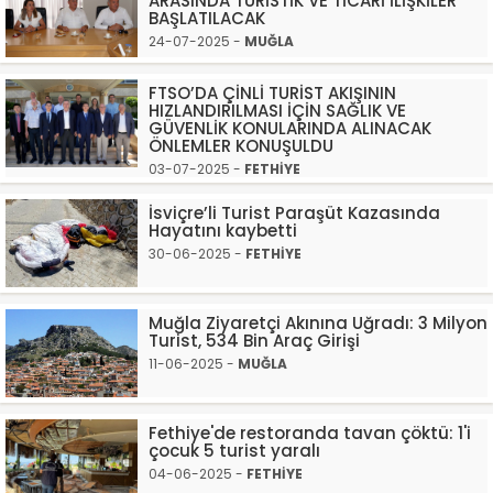
ARASINDA TURİSTİK VE TİCARİ İLİŞKİLER
BAŞLATILACAK
24-07-2025 -
MUĞLA
FTSO’DA ÇİNLİ TURİST AKIŞININ
HIZLANDIRILMASI İÇİN SAĞLIK VE
GÜVENLİK KONULARINDA ALINACAK
ÖNLEMLER KONUŞULDU
03-07-2025 -
FETHİYE
İsviçre’li Turist Paraşüt Kazasında
Hayatını kaybetti
30-06-2025 -
FETHİYE
Muğla Ziyaretçi Akınına Uğradı: 3 Milyon
Turist, 534 Bin Araç Girişi
11-06-2025 -
MUĞLA
Fethiye'de restoranda tavan çöktü: 1'i
çocuk 5 turist yaralı
04-06-2025 -
FETHİYE