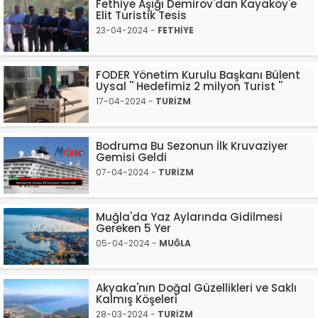
Fethiye Aşığı Demirov'dan Kayaköy'e
Elit Turistik Tesis
23-04-2024 -
FETHİYE
FODER Yönetim Kurulu Başkanı Bülent
Uysal '' Hedefimiz 2 milyon Turist ''
17-04-2024 -
TURİZM
Bodruma Bu Sezonun İlk Kruvaziyer
Gemisi Geldi
07-04-2024 -
TURİZM
Muğla'da Yaz Aylarında Gidilmesi
Gereken 5 Yer
05-04-2024 -
MUĞLA
Akyaka'nın Doğal Güzellikleri ve Saklı
Kalmış Köşeleri
28-03-2024 -
TURİZM