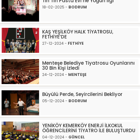
Tin Tin Pasta Evi’ne Yoğun İlgi
18-02-2025 -
BODRUM
KAŞ YEŞİLKÖY HALK TİYATROSU,
FETHİYE’DE
27-12-2024 -
FETHİYE
Menteşe Belediye Tiyatrosu Oyunlarını
30 Bin Kişi İzledi
24-12-2024 -
MENTEŞE
Büyülü Perde, Seyircilerini Bekliyor
05-12-2024 -
BODRUM
YENİKÖY KEMERKÖY ENERJİ İLKOKUL
ÖĞRENCİLERİNİ TİYATRO İLE BULUŞTURDU
04-12-2024 -
GÜNCEL