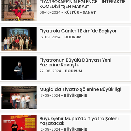
TİYATROKARE’NİN EĞLENCELİ İNTERAKTİF
KOMEDİSİ “ŞEN MAKAS”
06-10-2024 -
KÜLTÜR - SANAT
Tiyatrolu Günler 1 Ekim’de Başlıyor
16-09-2024 -
BODRUM
Tiyatronun Büyülü Dünyası Yeni
Yüzlerine Kavuştu
22-08-2024 -
BODRUM
Muğla’da Tiyatro Şölenine Büyük İlgi
17-08-2024 -
BÜYÜKŞEHİR
Büyükşehir Muğla’da Tiyatro Şöleni
Yaşatacak
12-08-2024 -
BÜYÜKŞEHİR