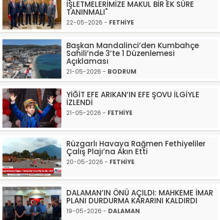
İŞLETMELERİMİZE MAKUL BİR EK SÜRE
TANINMALI"
22-05-2026 -
FETHİYE
Başkan Mandalinci’den Kumbahçe
Sahili’nde 3’te 1 Düzenlemesi
Açıklaması
21-05-2026 -
BODRUM
YİĞİT EFE ARIKAN’IN EFE ŞOVU İLGİYLE
İZLENDİ
21-05-2026 -
FETHİYE
Rüzgarlı Havaya Rağmen Fethiyeliler
Çalış Plajı’na Akın Etti
20-05-2026 -
FETHİYE
DALAMAN’IN ÖNÜ AÇILDI: MAHKEME İMAR
PLANI DURDURMA KARARINI KALDIRDI
19-05-2026 -
DALAMAN