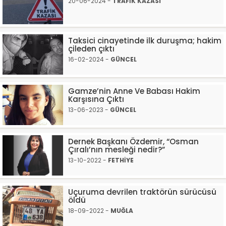
20-06-2024 -
TRAFİK KAZASI
Taksici cinayetinde ilk duruşma; hakim
çileden çıktı
16-02-2024 -
GÜNCEL
Gamze’nin Anne Ve Babası Hakim
Karşısına Çıktı
13-06-2023 -
GÜNCEL
Dernek Başkanı Özdemir, “Osman
Çıralı’nın mesleği nedir?”
13-10-2022 -
FETHİYE
Uçuruma devrilen traktörün sürücüsü
öldü
18-09-2022 -
MUĞLA