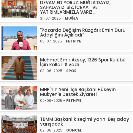
DEVAM EDİYORUZ. MUĞLA’DAYIZ,
SAHADAYIZ. BİZ, İCRAAT VE
YATIRIMLARIMIZLA VARIZ…
31-07-2025 -
MUĞLA
"Pazarda Değişim Rüzgârı: Emin Duru
Adaylığını Açıkladı"
03-07-2025 -
FETHİYE
Mehmet Emir Aksoy, 1326 Spor Kulübü
İçin Kolları Sıvadı
03-06-2025 -
SPOR
MHP'nin Yeni İlçe Başkanı Hüseyin
Mukyen'e Destek Ziyareti
02-06-2025 -
FETHİYE
TBMM Başkanlık seçimi yarın: Beş aday
yarışacak
02-06-2025 -
GÜNCEL