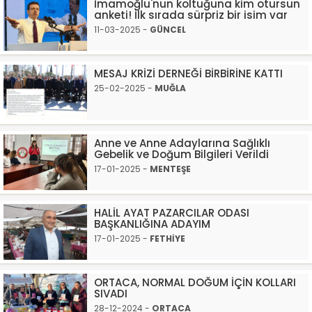
İmamoğlu'nun koltuğuna kim otursun
anketi! İlk sırada sürpriz bir isim var
11-03-2025 -
GÜNCEL
MESAJ KRİZİ DERNEĞİ BİRBİRİNE KATTI
25-02-2025 -
MUĞLA
Anne ve Anne Adaylarına Sağlıklı
Gebelik ve Doğum Bilgileri Verildi
17-01-2025 -
MENTEŞE
HALİL AYAT PAZARCILAR ODASI
BAŞKANLIĞINA ADAYIM
17-01-2025 -
FETHİYE
ORTACA, NORMAL DOĞUM İÇİN KOLLARI
SIVADI
28-12-2024 -
ORTACA