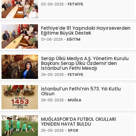
02-06-2026 -
FETHİYE
Fethiye’de 91 Yaşındaki Hayırseverden
Eğitime Büyük Destek
01-06-2026 -
EĞİTİM
Serap Ülkü Medya A.Ş. Yönetim Kurulu
Başkanı Serap Ülkü Özdemir’den
İstanbul’un Fethi Mesajı
29-05-2026 -
FETHİYE
İstanbul’un Fethi’nin 573. Yılı Kutlu
Olsun
29-05-2026 -
MUĞLA
MUĞLASPOR’DA FUTBOL OKULLARI
YENİDEN HAYAT BULDU
25-05-2026 -
SPOR