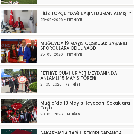
FİLİZ TOPÇU “DAĞ BAŞINI DUMAN ALMIŞ...”
25-05-2026 -
FETHİYE
MUĞLA’DA 19 MAYIS COŞKUSU: BAŞARILI
SPORCULARA ÖDÜL YAĞDI
25-05-2026 -
FETHİYE
FETHİYE CUMHURİYET MEYDANINDA
ANLAMLI 19 MAYIS TÖRENİ
21-05-2026 -
FETHİYE
Muğla’da 19 Mayıs Heyecanı Sokaklara
Taştı
20-05-2026 -
MUĞLA
SAKARYA’DA TARİHİ REKOR! SAPANCA