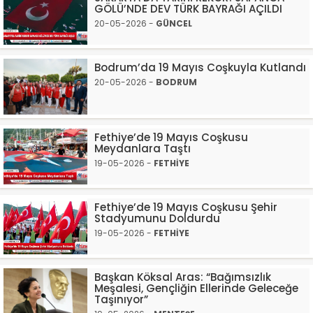
GÖLÜ’NDE DEV TÜRK BAYRAĞI AÇILDI
20-05-2026 -
GÜNCEL
Bodrum’da 19 Mayıs Coşkuyla Kutlandı
20-05-2026 -
BODRUM
Fethiye’de 19 Mayıs Coşkusu
Meydanlara Taştı
19-05-2026 -
FETHİYE
Fethiye’de 19 Mayıs Coşkusu Şehir
Stadyumunu Doldurdu
19-05-2026 -
FETHİYE
Başkan Köksal Aras: “Bağımsızlık
Meşalesi, Gençliğin Ellerinde Geleceğe
Taşınıyor”