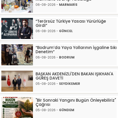
06-08-2026 -
MARMARİS
“Terörsüz Türkiye Yasası Yürürlüğe
Girdi”
06-08-2026 -
GÜNCEL
“Bodrum’da Yaya Yollarının İşgaline Sıkı
Denetim”
06-08-2026 -
BODRUM
BAŞKAN AKDENİZLİ'DEN BAKAN IŞIKHAN'A
GÜREŞ DAVETİ
05-08-2026 -
SEYDİKEMER
"Bir Sonraki Yangını Bugün Önleyebiliriz"
Çağrısı
05-08-2026 -
GÜNDEM