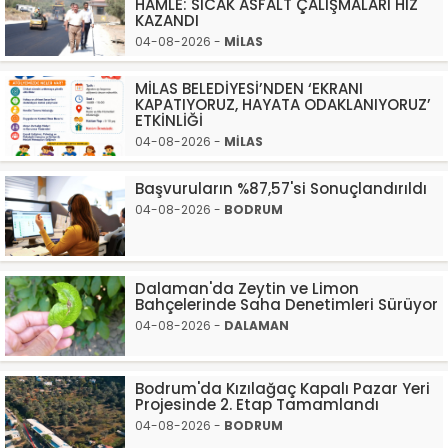
HAMLE: SICAK ASFALT ÇALIŞMALARI HIZ
KAZANDI
04-08-2026 -
MİLAS
MİLAS BELEDİYESİ’NDEN ‘EKRANI
KAPATIYORUZ, HAYATA ODAKLANIYORUZ’
ETKİNLİĞİ
04-08-2026 -
MİLAS
Başvuruların %87,57'si Sonuçlandırıldı
04-08-2026 -
BODRUM
Dalaman'da Zeytin ve Limon
Bahçelerinde Saha Denetimleri Sürüyor
04-08-2026 -
DALAMAN
Bodrum'da Kızılağaç Kapalı Pazar Yeri
Projesinde 2. Etap Tamamlandı
04-08-2026 -
BODRUM