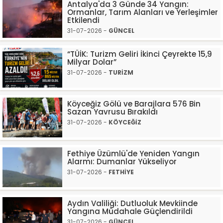
Antalya'da 3 Günde 34 Yangın:
Ormanlar, Tarım Alanları ve Yerleşimler
Etkilendi
31-07-2026 -
GÜNCEL
“TÜİK: Turizm Geliri İkinci Çeyrekte 15,9
Milyar Dolar”
31-07-2026 -
TURİZM
Köyceğiz Gölü ve Barajlara 576 Bin
Sazan Yavrusu Bırakıldı
31-07-2026 -
KÖYCEĞİZ
Fethiye Üzümlü'de Yeniden Yangın
Alarmı: Dumanlar Yükseliyor
31-07-2026 -
FETHİYE
Aydın Valiliği: Dutluoluk Mevkiinde
Yangına Müdahale Güçlendirildi
31-07-2026 -
GÜNCEL