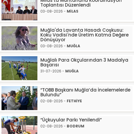
Milas'ta Muhtarlarla Koordinasyon
Toplantısı Düzenlendi
03-08-2026 -
MİLAS
Muğla'da Lavanta Hasadı Coşkusu:
Koku Vadisi'nde Üretim Katma Değere
Dönüşüyor
03-08-2026 -
MUĞLA
Muğlalı Para Okçularından 3 Madalya
Başarısı
31-07-2026 -
MUĞLA
“TOBB Başkanı Muğla’da İncelemelerde
Bulundu”
02-08-2026 -
FETHİYE
“Üçkuyular Parkı Yenilendi”
02-08-2026 -
BODRUM