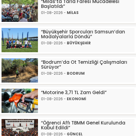
“Milas’ta Tarla Faresi Mücadelesi
Başlatıldı”
01-08-2026 -
MİLAS
“Büyükşehir Sporcuları Samsun’dan
Madalyalarla Döndü”
01-08-2026 -
BÜYÜKŞEHİR
“Bodrum’da Ot Temizliği Çalışmaları
Sürüyor”
01-08-2026 -
BODRUM
“Motorine 3,71 TL Zam Geldi”
01-08-2026 -
EKONOMİ
“Öğrenci Affı TBMM Genel Kurulunda
Kabul Edildi”
01-08-2026 -
GÜNCEL