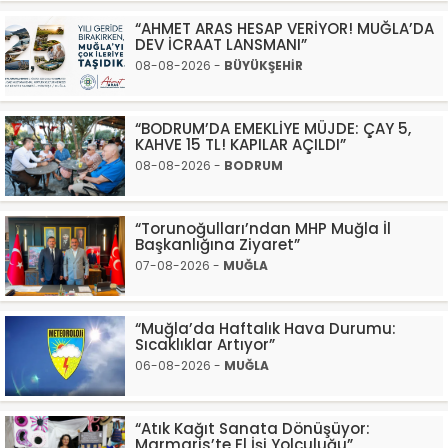
“AHMET ARAS HESAP VERİYOR! MUĞLA’DA
DEV İCRAAT LANSMANI”
08-08-2026 -
BÜYÜKŞEHİR
“BODRUM’DA EMEKLİYE MÜJDE: ÇAY 5,
KAHVE 15 TL! KAPILAR AÇILDI”
08-08-2026 -
BODRUM
“Torunoğulları’ndan MHP Muğla İl
Başkanlığına Ziyaret”
07-08-2026 -
MUĞLA
“Muğla’da Haftalık Hava Durumu:
Sıcaklıklar Artıyor”
06-08-2026 -
MUĞLA
“Atık Kağıt Sanata Dönüşüyor:
Marmaris’te El İşi Yolculuğu”