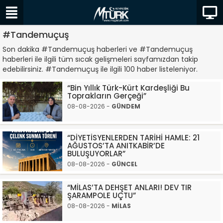
#Tandemuçuş
Son dakika #Tandemuçuş haberleri ve #Tandemuçuş
haberleri ile ilgili tüm sıcak gelişmeleri sayfamızdan takip
edebilirsiniz. #Tandemuçuş ile ilgili 100 haber listeleniyor.
“Bin Yıllık Türk-Kürt Kardeşliği Bu
Toprakların Gerçeği”
08-08-2026 -
GÜNDEM
“DİYETİSYENLERDEN TARİHİ HAMLE: 21
AĞUSTOS’TA ANITKABİR’DE
BULUŞUYORLAR”
08-08-2026 -
GÜNCEL
“MİLAS’TA DEHŞET ANLARI! DEV TIR
ŞARAMPOLE UÇTU”
08-08-2026 -
MİLAS