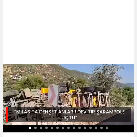
“MİLAS’TA DEHŞET ANLARI! DEV TIR ŞARAMPOLE
UÇTU”