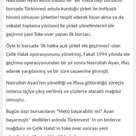
Nasrullah Ayan kendi ifadesi ile “Bir masa başı borsacısı”
borsada Türkinvest adıyla kurduğu şirket ile imtiyazlı
hissesi olmayan şirketleri tespit ederek hisse alma ya da
vekalet toplama yöntemi ile şirket yönetimlerini ele
geçirme yani Toke over yapan ilk borsacı.
Öyle ki borsada ‘ilk halka açık şirket ele geçirmesi’ olan
Çelik Halat operasyonunu yönetmiş. Fakat 1994 yılında ele
geçirme operasyonundan bir yıl sonra Nasrullah Ayan, iflas
ederek yargılanmış ve bir süre cezaevine girmişti.
Nasrullah Ayan’nın yönettiği ve iflasa götürdüğü süreçte
onlarca işçiye çıkış verilmiş ve yüzlerce alacaklı mağdur
olmuştu.
Bugün bazı borsacıların “Meto başarabilir mi? Ayan
başarmıştı.“ dedikleri aslında Türkinvest’ in on binlerce
mağduru ve Çelik Halat’ın toke over sonrası yeni