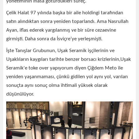
yönetiminin iflasa götürdükleri süreç.
Çelik Halat 97 yılında başka bir aile holdingi tarafından
satın alındıktan sonra yeniden toparlandı. Ama Nasrullah
Ayan, iflas ederek yargılanmış ve bir süre cezaevine
girmişti. Daha sonra da İsviçre’ye yerleşmişti.
İşte Tanışlar Grubunun, Uşak Seramik işçilerinin ve
Uşaklıların kaygıları tarihte benzer borsacı krizlerinin,Uşak
Seramik'e toke over yapıyorum diyen Çiğdem Meto ile
yeniden yaşanmaması, çünkü gidilen yol aynı yol, varılan
sonuçta aynı sonuç olma ihtimali yüksek olarak
düşünülüyor.