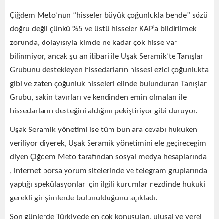
Çiğdem Meto’nun “hisseler büyük çoğunlukla bende” sözü
doğru değil çünkü %5 ve üstü hisseler KAP’a bildirilmek
zorunda, dolayısıyla kimde ne kadar çok hisse var
bilinmiyor, ancak şu an itibari ile Uşak Seramik’te Tanışlar
Grubunu destekleyen hissedarların hissesi ezici çoğunlukta
gibi ve zaten çoğunluk hisseleri elinde bulunduran Tanışlar
Grubu, sakin tavırları ve kendinden emin olmaları ile
hissedarların desteğini aldığını pekiştiriyor gibi duruyor.
Uşak Seramik yönetimi ise tüm bunlara cevabı hukuken
veriliyor diyerek, Uşak Seramik yönetimini ele geçirecegim
diyen Çiğdem Meto tarafından sosyal medya hesaplarında
, internet borsa yorum sitelerinde ve telegram gruplarında
yaptığı spekülasyonlar için ilgili kurumlar nezdinde hukuki
gerekli girişimlerde bulunulduğunu açıkladı.
Son günlerde Türkiyede en çok konuşulan, ulusal ve yerel