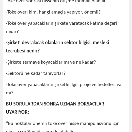
Toke over sonrası hissenin düşme ihtimali olabilir
-Toke overı kim, hangi amaçla yapıyor, önemli?
-Toke over yapacakların şirkete yaratacak katma değeri
nedir?
-Şirketi devralacak olanların sektör bilgisi, mesleki
tecrübesi nedir?
-Şirkete sermaye koyacaklar mı ve ne kadar?
-Sektörü ne kadar tanıyorlar?
-Toke over yapacakların şirketle ilgili proje ve hedefleri var
mı?
BU SORULARDAN SONRA UZMAN BORSACILAR
UYARIYOR:
“Bu noktalar önemli toke over hisse manipülasyonu için
piyasa sürülen bir yem de olabilir.