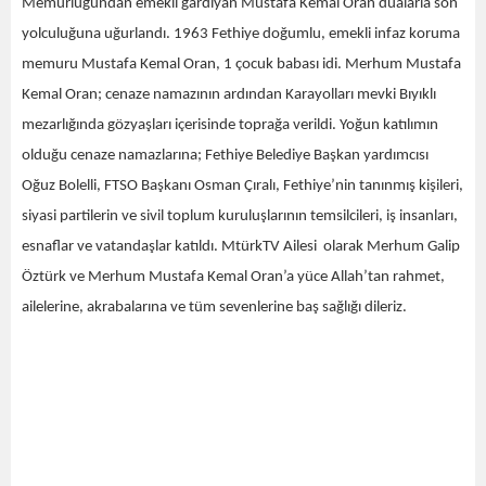
Memurluğundan emekli gardiyan Mustafa Kemal Oran dualarla son
yolculuğuna uğurlandı. 1963 Fethiye doğumlu, emekli infaz koruma
memuru Mustafa Kemal Oran, 1 çocuk babası idi. Merhum Mustafa
Kemal Oran; cenaze namazının ardından Karayolları mevki Bıyıklı
mezarlığında gözyaşları içerisinde toprağa verildi. Yoğun katılımın
olduğu cenaze namazlarına; Fethiye Belediye Başkan yardımcısı
Oğuz Bolelli, FTSO Başkanı Osman Çıralı, Fethiye’nin tanınmış kişileri,
siyasi partilerin ve sivil toplum kuruluşlarının temsilcileri, iş insanları,
esnaflar ve vatandaşlar katıldı. MtürkTV Ailesi olarak Merhum Galip
Öztürk ve Merhum Mustafa Kemal Oran’a yüce Allah’tan rahmet,
ailelerine, akrabalarına ve tüm sevenlerine baş sağlığı dileriz.