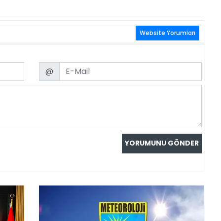
Website Yorumları
Email
@