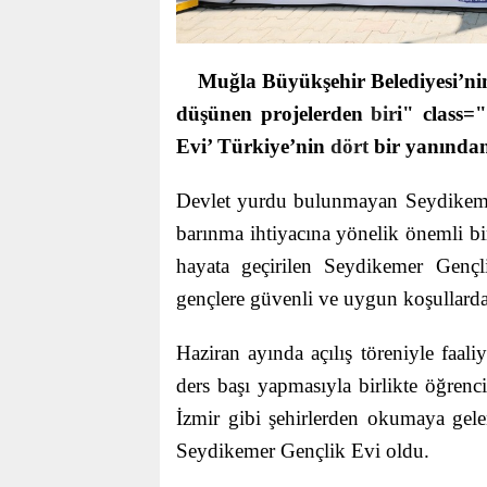
Muğla Büyükşehir Belediyesi’nin
düşünen projelerden
bir
i" class="
Evi’ Türkiye’nin
dört
bir yanından
Devlet yurdu bulunmayan Seydikemer’
barınma ihtiyacına yönelik önemli bi
hayata geçirilen Seydikemer Gençl
gençlere güvenli ve uygun koşullard
Haziran ayında açılış töreniyle faal
ders başı yapmasıyla birlikte öğren
İzmir gibi şehirlerden okumaya gelen
Seydikemer Gençlik Evi oldu.