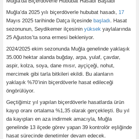
Muğla'da Biçerdöverle Hububat Hasadı Başladı
Muğla’da 2025 yılı biçerdöverle hububat hasadı,
17
Mayıs 2025 tarihinde Datça ilçesinde
başladı
. Hasat
sezonunun, Seydikemer ilçesinin
yüksek
yaylalarında
25 Ağustos’ta sona ermesi bekleniyor.
2024/2025 ekim sezonunda Muğla genelinde yaklaşık
35.000 hektar alanda buğday, arpa, yulaf, çavdar,
aspir, kolza, soya, dane mısır, ayçiçeği, nohut,
mercimek gibi tarla bitkileri ekildi. Bu alanların
yaklaşık %70’inin biçerdöverle hasat edileceği
öngörülüyor.
Geçtiğimiz yıl yapılan biçerdöverle hasatlarda ürün
kayıp oranı ortalama %1,35 olarak gerçekleşti. Bu yıl
da kayıpları en aza indirmek amacıyla, Muğla
genelinde 13 ilçede görev yapan 39 kontrolör eşliğinde
hasat sürecinde denetimler devam edecek.