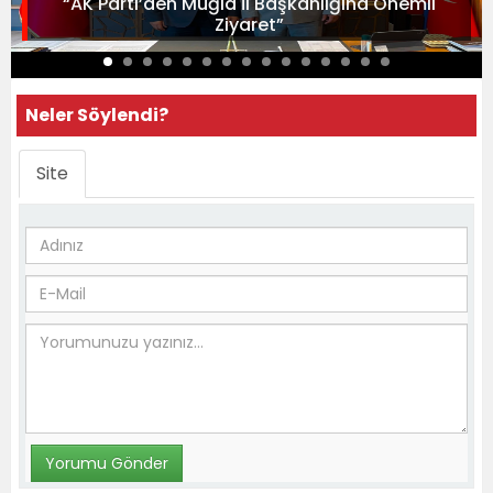
“AK Parti’den Muğla İl Başkanlığına Önemli
Ziyaret”
Neler Söylendi?
Site