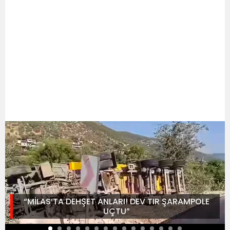
“MİLAS’TA DEHŞET ANLARI! DEV TIR ŞARAMPOLE
UÇTU”