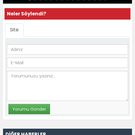
Neler Söylendi?
Site
DİĞER HABERLER