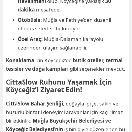
Havalimanı
olup, Köyceğiz’e yaklaşık
30
dakika
mesafede.
Otobüsle:
Muğla ve Fethiye’den düzenli
otobüs seferleri bulunuyor.
Özel Araç:
Muğla-Dalaman karayolu
üzerinden ulaşım sağlanabilir.
Konaklama
için Köyceğiz’de
butik oteller, termal
tesisler ve doğa kampları
gibi seçenekler mevcut.
CittaSlow Ruhunu Yaşamak İçin
Köyceğiz’i Ziyaret Edin!
CittaSlow Bahar Şenliği
, doğayla iç içe, sakin ve
huzurlu bir tatil deneyimi arayanlar için kaçırılmaz
bir etkinlik.
Muğla Büyükşehir Belediyesi ve
Köyceğiz Belediyesi’nin
iş birliğiyle düzenlenen bu