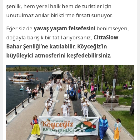
şenlik, hem yerel halk hem de turistler için
unutulmaz anılar biriktirme fırsatı sunuyor.
Eğer siz de
yavaş yaşam felsefesini
benimseyen,
doğayla barışık bir tatil arıyorsanız,
CittaSlow
Bahar Şenliği’ne katılabilir, Köyceğiz’in
büyüleyici atmosferini keşfedebilirsiniz.