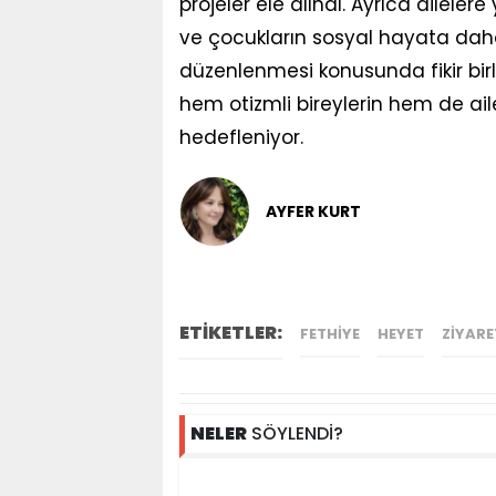
projeler ele alındı. Ayrıca ailelere
ve çocukların sosyal hayata daha 
düzenlenmesi konusunda fikir birliğ
hem otizmli bireylerin hem de ail
hedefleniyor.
AYFER KURT
ETİKETLER:
FETHIYE
HEYET
ZIYARE
NELER
SÖYLENDİ?