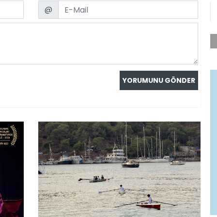
Email
@