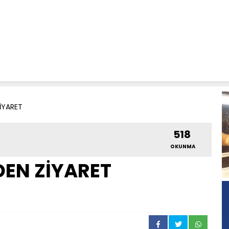
İYARET
518
OKUNMA
EN ZİYARET