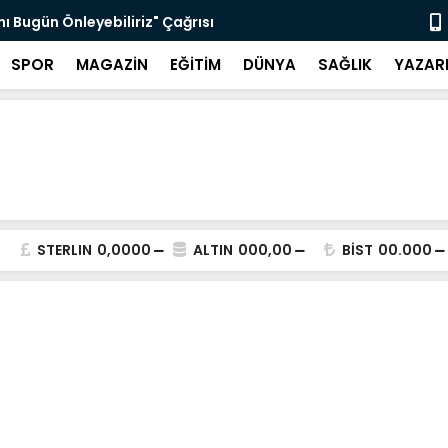
nı Bugün Önleyebiliriz" Çağrısı
Selahattin
SPOR
MAGAZİN
EĞİTİM
DÜNYA
SAĞLIK
YAZAR
STERLIN
0,0000
ALTIN
000,00
BİST
00.000