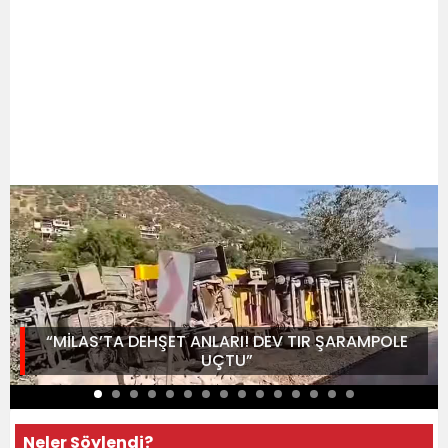
“MİLAS’TA DEHŞET ANLARI! DEV TIR ŞARAMPOLE
UÇTU”
Neler Söylendi?