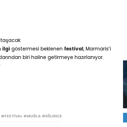
up taşacak
n
ilgi
göstermesi beklenen
festival
, Marmaris’i
arından biri haline getirmeye hazırlanıyor.
?
 #FESTIVAL #MUĞLA #EĞLENCE