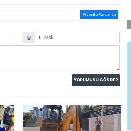
Website Yorumları
Email
@