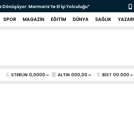
a Dönüşüyor: Marmaris’te El İşi Yolculuğu”
“Terörsüz T
SPOR
MAGAZİN
EĞİTİM
DÜNYA
SAĞLIK
YAZAR
STERLIN
0,0000
ALTIN
000,00
BİST
00.000