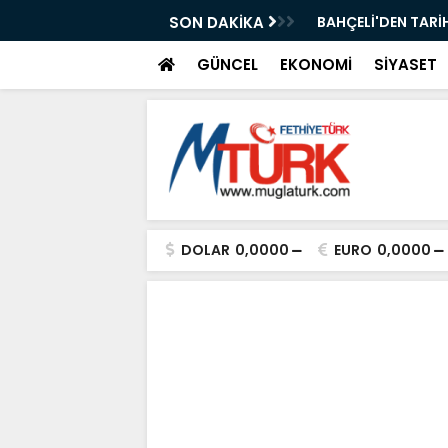
ı Kısa Film Yarışması İçin Başvurular
SON DAKİKA
BAHÇELİ'DEN TARİH
GÜNCEL
EKONOMİ
SİYASET
DOLAR
0,0000
EURO
0,0000