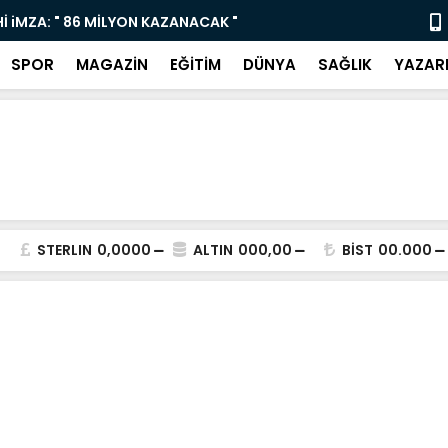
İ iMZA: " 86 MİLYON KAZANACAK "
Yaz Sanat K
SPOR
MAGAZİN
EĞİTİM
DÜNYA
SAĞLIK
YAZAR
STERLIN
0,0000
ALTIN
000,00
BİST
00.000