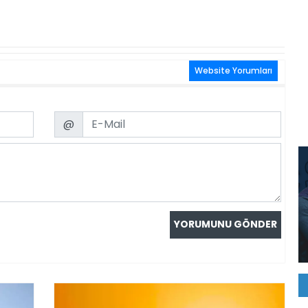
Website Yorumları
Email
@