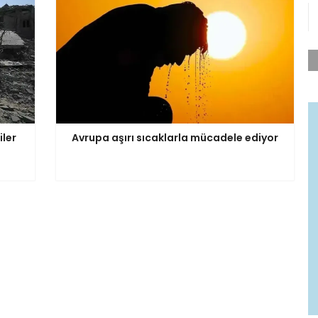
iler
Avrupa aşırı sıcaklarla mücadele ediyor