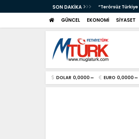
üyor: Marmaris’te El İşi Yolculuğu”
SON DAKİKA
“Terörsüz Türkiye 
GÜNCEL
EKONOMİ
SİYASET
DOLAR
0,0000
EURO
0,0000