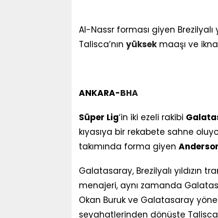
Al-Nassr forması giyen Brezilyalı 
Talisca’nın
yüksek
maaşı ve ikna s
ANKARA-
BHA
Süper Lig
‘in iki ezeli rakibi
Galata
kıyasıya bir rekabete sahne oluyor.
takımında forma giyen
Anderson
Galatasaray, Brezilyalı yıldızın tr
menajeri, aynı zamanda Galatasar
Okan Buruk ve Galatasaray yöneti
seyahatlerinden dönüşte Talisca’