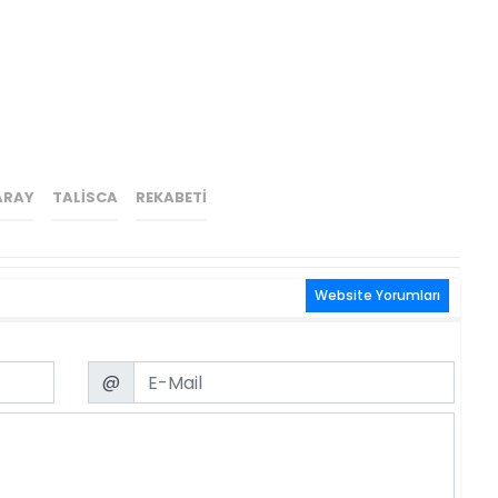
ARAY
TALISCA
REKABETI
Website Yorumları
Email
@