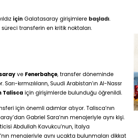
yıldız
için
Galatasaray girişimlere
başladı
.
üreci transferin en kritik noktaları.
saray
ve
Fenerbahçe
, transfer döneminde
 Sarı-kırmızılıların, Suudi Arabistan’ın Al-Nassr
 Talisca
için girişimlerde bulunduğu öğrenildi.
ansferi için önemli adımlar atıyor. Talisca’nın
ay’dan Gabriel Sara’nın menajeriyle aynı kişi.
cisi Abdullah Kavukcu’nun, İtalya
nın menajeriyle aynı uçakta bulunmaları dikkat