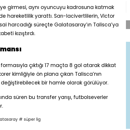
reye girmesi, aynı oyuncuyu kadrosuna katmak
areketlilik yarattı. Sarı-lacivertlilerin, Victor
ai harcadığı süreçte Galatasaray’ın Talisca’ya
beti kızıştırdı.
rmansı
r formasıyla çıktığı 17 maçta 8 gol atarak dikkat
orer kimliğiyle ön plana çıkan Talisca’nın
i değiştirebilecek bir hamle olarak görülüyor.
da süren bu transfer yarışı, futbolseverler
r.
atasaray
# süper lig