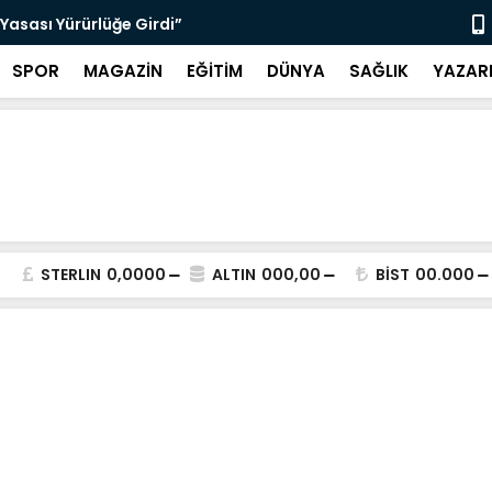
Yasası Yürürlüğe Girdi”
“Bodrum’da 
SPOR
MAGAZİN
EĞİTİM
DÜNYA
SAĞLIK
YAZAR
STERLIN
0,0000
ALTIN
000,00
BİST
00.000