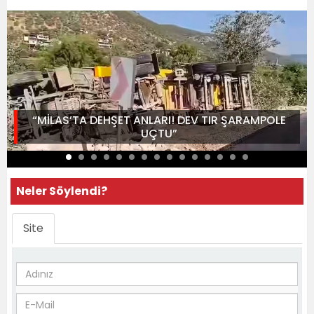
“MİLAS’TA DEHŞET ANLARI! DEV TIR ŞARAMPOLE
UÇTU”
Neler Söylendi?
Site