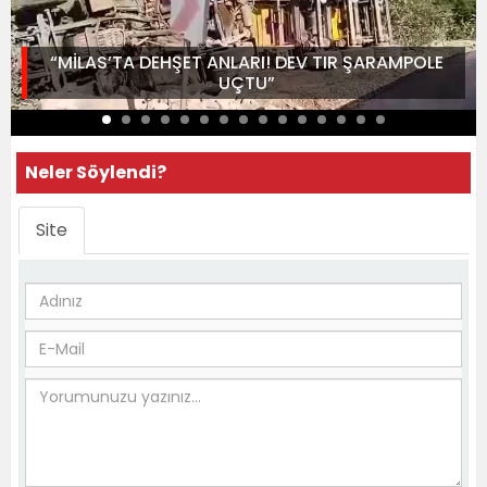
“MİLAS’TA DEHŞET ANLARI! DEV TIR ŞARAMPOLE
UÇTU”
Neler Söylendi?
Site