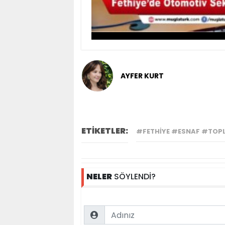
AYFER KURT
ETİKETLER:
#FETHIYE #ESNAF #TOP
NELER
SÖYLENDİ?
Name