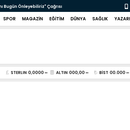
nı Bugün Önleyebiliriz" Çağrısı
Selahattin
SPOR
MAGAZİN
EĞİTİM
DÜNYA
SAĞLIK
YAZAR
STERLIN
0,0000
ALTIN
000,00
BİST
00.000