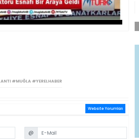
LANTI #MUĞLA #YERELHABER
Website Yorumları
Email
@