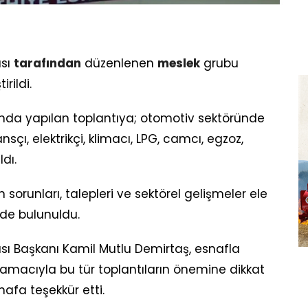
ası
tarafından
düzenlenen
meslek
grubu
rildi.
nda yapılan toplantıya; otomotiv sektöründe
nsçı, elektrikçi, klimacı, LPG, camcı, egzoz,
ldı.
sorunları, talepleri ve sektörel gelişmeler ele
şinde bulunuldu.
sı Başkanı Kamil Mutlu Demirtaş, esnafla
amacıyla bu tür toplantıların önemine dikkat
afa teşekkür etti.