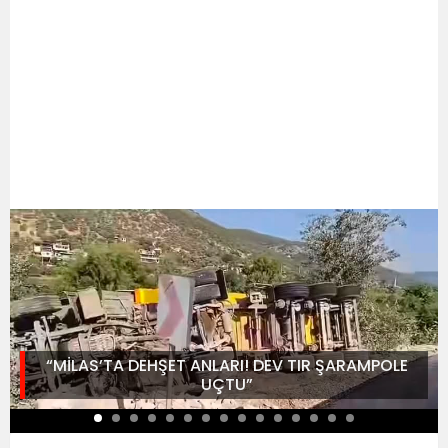
“MİLAS’TA DEHŞET ANLARI! DEV TIR ŞARAMPOLE
UÇTU”