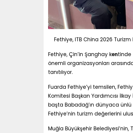
Fethiye, ITB China 2026 Turizm F
Fethiye, Çin’in Şanghay k
en
tinde
önemli organizasyonları arasında
tanıtılıyor.
Fuarda Fethiye’yi temsilen, Fethi
Komitesi Başkan Yardımcısı İlkay İ
başta Babadağ’ın dünyaca ünlü 
Fethiye’nin turizm değerlerini ulus
Muğla Büyükşehir Belediyesi’nin, 