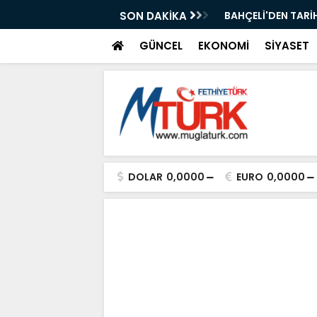
ı Kısa Film Yarışması İçin Başvurular
SON DAKİKA
BAHÇELİ'DEN TARİH
GÜNCEL
EKONOMİ
SİYASET
DOLAR
0,0000
EURO
0,0000