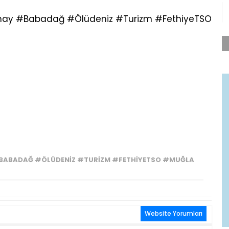
hay #Babadağ #Ölüdeniz #Turizm #FethiyeTSO
BABADAĞ #ÖLÜDENIZ #TURIZM #FETHIYETSO #MUĞLA
Website Yorumları