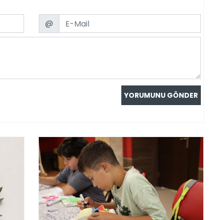
Email
@