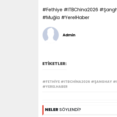
#Fethiye #ITBChina2026 #Şang
#Muğla #YerelHaber
Admin
ETİKETLER:
#FETHIYE #ITBCHINA2026 #ŞANGHAY #
#YERELHABER
NELER
SÖYLENDİ?