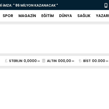
İ iMZA: " 86 MİLYON KAZANACAK "
Yaz Sanat K
SPOR
MAGAZİN
EĞİTİM
DÜNYA
SAĞLIK
YAZAR
STERLIN
0,0000
ALTIN
000,00
BİST
00.000