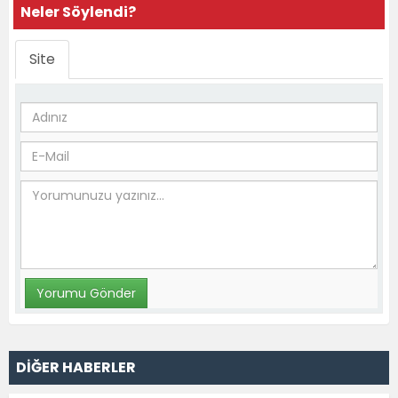
Neler Söylendi?
Site
DİĞER HABERLER