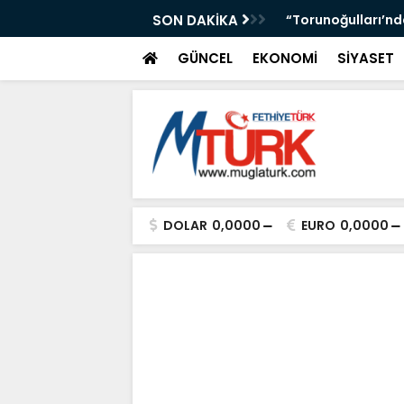
DE: ÇAY 5, KAHVE 15 TL! KAPILAR AÇILDI”
SON DAKİKA
“Torunoğulları’nd
GÜNCEL
EKONOMİ
SİYASET
DOLAR
0,0000
EURO
0,0000