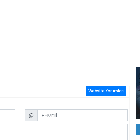
Website Yorumları
Email
@