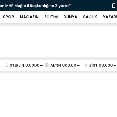
an MHP Muğla İl Başkanlığına Ziyaret”
“Muğla’da H
SPOR
MAGAZİN
EĞİTİM
DÜNYA
SAĞLIK
YAZAR
STERLIN
0,0000
ALTIN
000,00
BİST
00.000