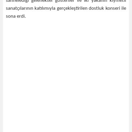
sahnelediği geleneksel gösteriler ve iki yakanın kıymetli
sanatçılarının katılımıyla gerçekleştirilen dostluk konseri ile
sona erdi.