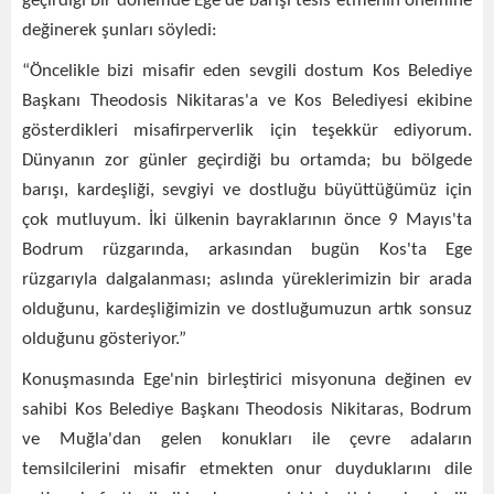
geçirdiği bir dönemde Ege'de barışı tesis etmenin önemine
değinerek şunları söyledi:
“Öncelikle bizi misafir eden sevgili dostum Kos Belediye
Başkanı Theodosis Nikitaras'a ve Kos Belediyesi ekibine
gösterdikleri misafirperverlik için teşekkür ediyorum.
Dünyanın zor günler geçirdiği bu ortamda; bu bölgede
barışı, kardeşliği, sevgiyi ve dostluğu büyüttüğümüz için
çok mutluyum. İki ülkenin bayraklarının önce 9 Mayıs'ta
Bodrum rüzgarında, arkasından bugün Kos'ta Ege
rüzgarıyla dalgalanması; aslında yüreklerimizin bir arada
olduğunu, kardeşliğimizin ve dostluğumuzun artık sonsuz
olduğunu gösteriyor.”
Konuşmasında Ege'nin birleştirici misyonuna değinen ev
sahibi Kos Belediye Başkanı Theodosis Nikitaras, Bodrum
ve Muğla'dan gelen konukları ile çevre adaların
temsilcilerini misafir etmekten onur duyduklarını dile