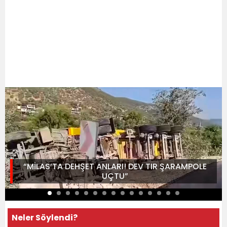
“MİLAS’TA DEHŞET ANLARI! DEV TIR ŞARAMPOLE
UÇTU”
Neler Söylendi?