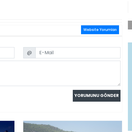
Website Yorumları
Email
@