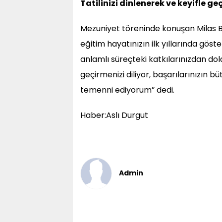
Tatilinizi dinlenerek ve keyifle g
Mezuniyet töreninde konuşan Milas Be
eğitim hayatınızın ilk yıllarında göster
anlamlı süreçteki katkılarınızdan dola
geçirmenizi diliyor, başarılarınızın
temenni ediyorum” dedi.
Haber:Aslı Durgut
Admin