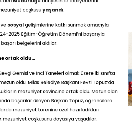
etleri
Müdürlüğü
bünyesinde faaliyetlerini
 mezuniyet coşkusu
yaşandı
.
l ve
sosyal
gelişimlerine katkı sunmak amacıyla
024-2025 Eğitim-Öğretim Dönemi’ni başarıyla
şarı belgelerini aldılar.
ne ortak oldu…
evgi Gemisi ve İnci Taneleri olmak üzere iki sınıfta
mezun oldu. Milas Belediye Başkanı Fevzi Topuz’da
cukların mezuniyet sevincine ortak oldu. Mezun olan
rında başarılar dileyen Başkan Topuz, öğrencilere
larda mezuniyet törenine özel hazırladıkları
rak mezuniyet coşkusunu doyasıya yaşadılar.