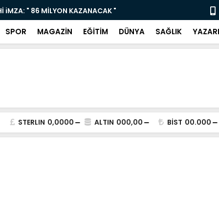
İ iMZA: " 86 MİLYON KAZANACAK "
Yaz Sanat K
SPOR
MAGAZİN
EĞİTİM
DÜNYA
SAĞLIK
YAZAR
STERLIN
0,0000
ALTIN
000,00
BİST
00.000