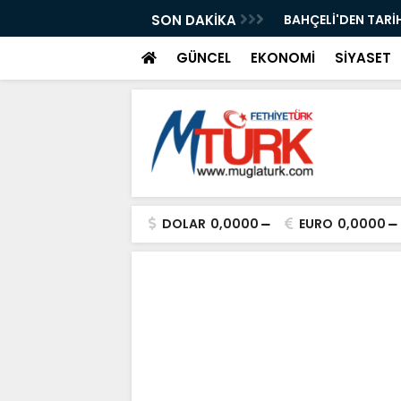
ı Kısa Film Yarışması İçin Başvurular
SON DAKİKA
BAHÇELİ'DEN TARİH
GÜNCEL
EKONOMİ
SİYASET
DOLAR
0,0000
EURO
0,0000