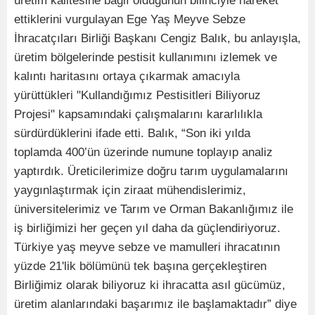
üretim kalitesine bağlı olduğunun bilinciyle hareket
ettiklerini vurgulayan Ege Yaş Meyve Sebze
İhracatçıları Birliği Başkanı Cengiz Balık, bu anlayışla,
üretim bölgelerinde pestisit kullanımını izlemek ve
kalıntı haritasını ortaya çıkarmak amacıyla
yürüttükleri "Kullandığımız Pestisitleri Biliyoruz
Projesi" kapsamındaki çalışmalarını kararlılıkla
sürdürdüklerini ifade etti. Balık, “Son iki yılda
toplamda 400’ün üzerinde numune toplayıp analiz
yaptırdık. Üreticilerimize doğru tarım uygulamalarını
yaygınlaştırmak için ziraat mühendislerimiz,
üniversitelerimiz ve Tarım ve Orman Bakanlığımız ile
iş birliğimizi her geçen yıl daha da güçlendiriyoruz.
Türkiye yaş meyve sebze ve mamulleri ihracatının
yüzde 21'lik bölümünü tek başına gerçekleştiren
Birliğimiz olarak biliyoruz ki ihracatta asıl gücümüz,
üretim alanlarındaki başarımız ile başlamaktadır” diye