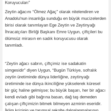
Koruyucuları”
Zeytin ağacını “Ölmez Ağaç” olarak nitelendiren ve
Anadolu'nun insanlığa sunduğu en büyük mucizelerden
birisi olarak tanımlayan Ege Zeytin ve Zeytinyağı
İhracatçıları Birliği Başkanı Emre Uygun, çiftçileri bu
ölümsüz mirasın en sadık koruyucusu olarak
tanımladı.
“Zeytin ağacı sabrın, çiftçimiz ise sadakatin
simgesidir” diyen Uygun, “Bugün Türkiye, sofralık
zeytin üretiminde dünya liderliğine, zeytinyağı
üretiminde ise dünya ikinciliğine yükselerek küresel
bir güç haline gelmişse; bu büyük başarı, her bir ağacı
kendi evladı gibi bağrına basan, dağ taş demeden
çalışan çiftçimizin bitmek bilmeyen azminin eseridir.
İklim krizinin ve tarımsal rekolte dalgalanmalarının