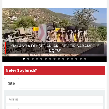
“MİLAS’TA DEHŞET ANLARI! DEV TIR ŞARAMPOLE
UÇTU”
Neler Söylendi?
Site