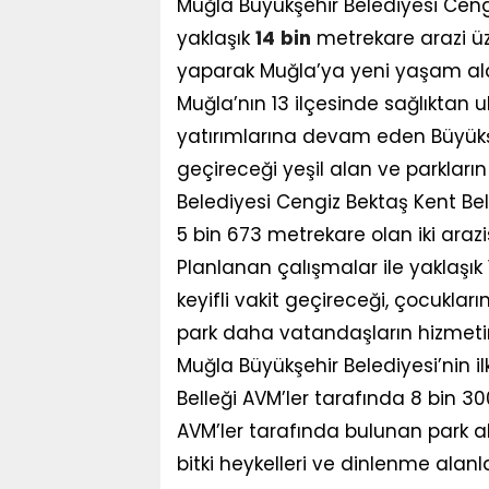
Muğla Büyükşehir Belediyesi Ceng
yaklaşık
14
bin
metrekare arazi üze
yaparak Muğla’ya yeni yaşam alan
Muğla’nın 13 ilçesinde sağlıktan 
yatırımlarına devam eden Büyükşeh
geçireceği yeşil alan ve parklar
Belediyesi Cengiz Bektaş Kent Bel
5 bin 673 metrekare olan iki arazisi
Planlanan çalışmalar ile yaklaşık 
keyifli vakit geçireceği, çocukların
park daha vatandaşların hizmeti
Muğla Büyükşehir Belediyesi’nin i
Belleği AVM’ler tarafında 8 bin 30
AVM’ler tarafında bulunan park a
bitki heykelleri ve dinlenme alanl