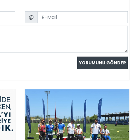
Email
@