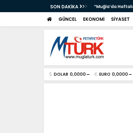
 Muğla İl Başkanlığına Ziyaret”
SON DAKİKA
“Muğla’da Haftalı
GÜNCEL
EKONOMİ
SİYASET
DOLAR
0,0000
EURO
0,0000