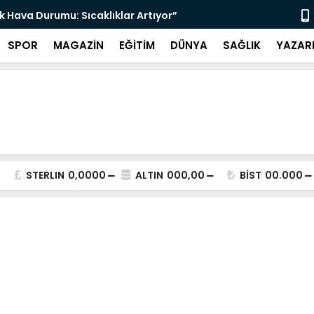
k Hava Durumu: Sıcaklıklar Artıyor”
“Atık Kağıt
SPOR
MAGAZİN
EĞİTİM
DÜNYA
SAĞLIK
YAZAR
STERLIN
0,0000
ALTIN
000,00
BİST
00.000