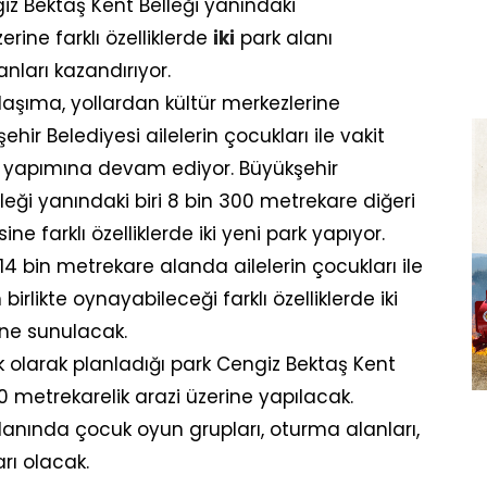
iz Bektaş Kent Belleği yanındaki
rine farklı özelliklerde
iki
park alanı
ları kazandırıyor.
ulaşıma, yollardan kültür merkezlerine
ir Belediyesi ailelerin çocukları ile vakit
ın yapımına devam ediyor. Büyükşehir
leği yanındaki biri 8 bin 300 metrekare diğeri
ne farklı özelliklerde iki yeni park yapıyor.
14 bin metrekare alanda ailelerin çocukları ile
 birlikte oynayabileceği farklı özelliklerde iki
ne sunulacak.
lk olarak planladığı park Cengiz Bektaş Kent
0 metrekarelik arazi üzerine yapılacak.
lanında çocuk oyun grupları, oturma alanları,
arı olacak.