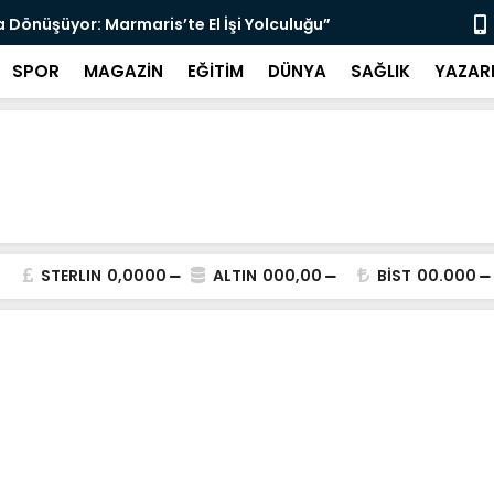
a Dönüşüyor: Marmaris’te El İşi Yolculuğu”
“Terörsüz T
SPOR
MAGAZİN
EĞİTİM
DÜNYA
SAĞLIK
YAZAR
STERLIN
0,0000
ALTIN
000,00
BİST
00.000