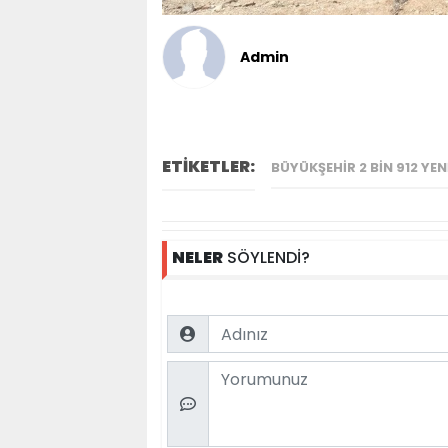
Admin
ETİKETLER:
BÜYÜKŞEHIR 2 BIN 912 YE
NELER
SÖYLENDİ?
Name
Comment