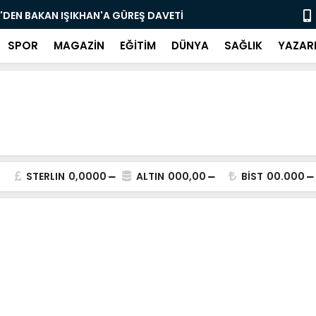
'DEN BAKAN IŞIKHAN'A GÜREŞ DAVETİ
"Bir Sonrak
SPOR
MAGAZİN
EĞİTİM
DÜNYA
SAĞLIK
YAZAR
STERLIN
0,0000
ALTIN
000,00
BİST
00.000